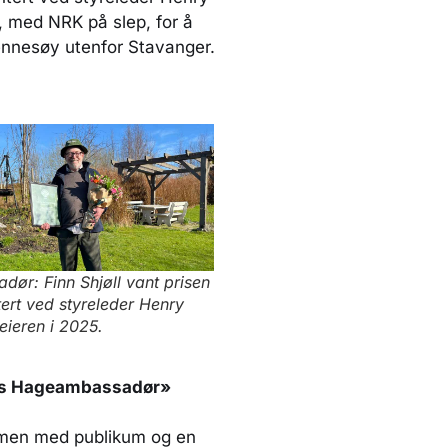
 med NRK på slep, for å
ennesøy utenfor Stavanger.
dør: Finn Shjøll vant prisen
ert ved styreleder Henry
ieren i 2025.
Årets Hageambassadør»
mmen med publikum og en