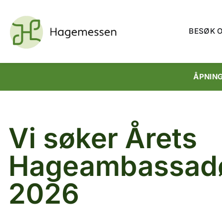
BESØK 
ÅPNIN
Vi søker Årets
Hageambassad
2026