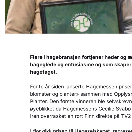
Flere i hagebransjen fortjener heder og æ
hageglede og entusiasme og som skaper i
hagefaget.
For to år siden lanserte Hagemessen prise
blomster og planter» sammen med Opplysni
Planter. Den første vinneren ble selvskrevn
øyeblikket da Hagemessens Cecilie Svabø 
Iren overrasket en rørt Finn direkte på T
I fjor gikk prisen til Hageselskapet, repres