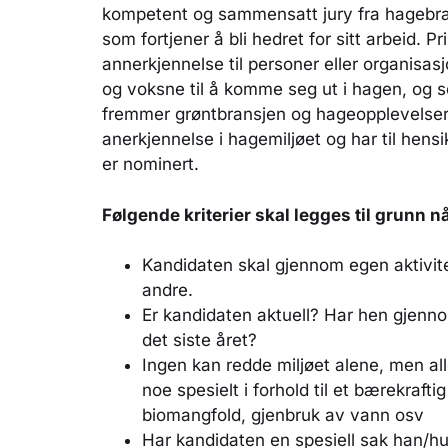
kompetent og sammensatt jury fra hagebrans
som fortjener å bli hedret for sitt arbeid. P
annerkjennelse til personer eller organisa
og voksne til å komme seg ut i hagen, og
fremmer grøntbransjen og hageopplevelser.
anerkjennelse i hagemiljøet og har til hens
er nominert.
Følgende kriterier skal legges til grunn 
Kandidaten skal gjennom egen aktivitet
andre.
Er kandidaten aktuell? Har hen gjennom
det siste året?
Ingen kan redde miljøet alene, men alle
noe spesielt i forhold til et bærekraft
biomangfold, gjenbruk av vann osv
Har kandidaten en spesiell sak han/hun