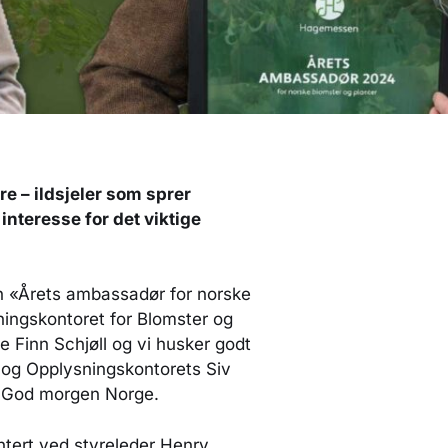
re – ildsjeler som sprer
nteresse for det viktige
n «Årets ambassadør for norske
ngskontoret for Blomster og
e Finn Schjøll og vi husker godt
og Opplysningskontorets Siv
V2 God morgen Norge.
entert ved styreleder Henry