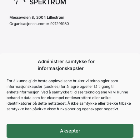
Messeveien 8, 2004 Lillestrøm
Organisasjonsnummer 921291930
Personvernerklæring
Administrer samtykke for
Retningslinjer
informasjonskapsler
Reglement
For å kunne gi de beste opplevelsene bruker vi teknologier som
Cookie Policy (EU)
informasjonskapsler (cookies) for å lagre og/eller få tilgang til
enhetsinformasjon. Ved å samtykke til disse teknologiene vil vi kunne
behandle data som for eksempel nettleseratferd eller unike
identifikatorer på dette nettstedet. Å ikke samtykke eller trekke tilbake
samtykke kan påvirke visse funksjoner og egenskaper negativt.
Aksepter
NOVA SPEKTRUM