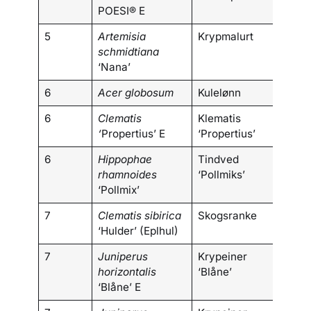
POESI® E
5
Artemisia
Krypmalurt
schmidtiana
‘Nana’
6
Acer globosum
Kulelønn
6
Clematis
Klematis
‘
Propertius’ E
‘Propertius’
6
Hippophae
Tindved
rhamnoides
‘Pollmiks’
‘Pollmix’
7
Clematis sibirica
Skogsranke
‘Hulder’ (Eplhul)
7
Juniperus
Krypeiner
horizontalis
‘Blåne’
‘Blåne’ E