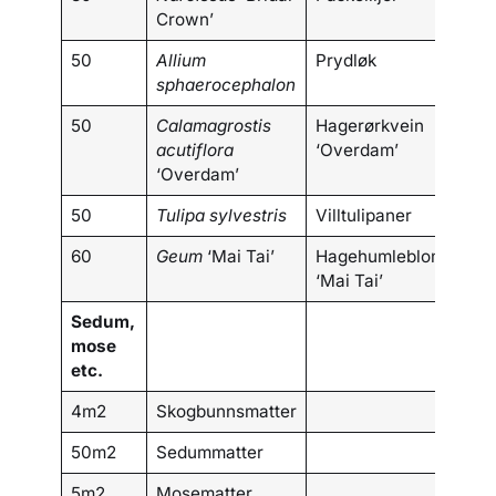
Crown’
50
Allium
Prydløk
sphaerocephalon
50
Calamagrostis
Hagerørkvein
acutiflora
‘Overdam’
‘Overdam’
50
Tulipa sylvestris
Villtulipaner
60
Geum
‘Mai Tai’
Hagehumleblom
‘Mai Tai’
Sedum,
mose
etc.
4m2
Skogbunnsmatter
50m2
Sedummatter
5m2
Mosematter