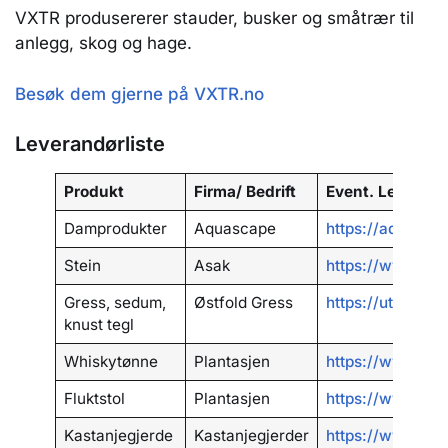
VXTR produsererer stauder, busker og småtrær til
anlegg, skog og hage.
Besøk dem gjerne på VXTR.no
Leverandørliste
Produkt
Firma/ Bedrift
Event. Lenke
Damprodukter
Aquascape
https://aquasca
Stein
Asak
https://www.asa
Gress, sedum,
Østfold Gress
https://utomhus.
knust tegl
Whiskytønne
Plantasjen
https://www.pla
Fluktstol
Plantasjen
https://www.pla
Kastanjegjerde
Kastanjegjerder
https://www.kas