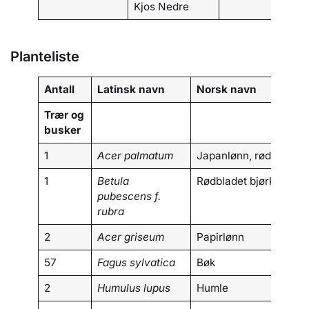
Kjos Nedre
Planteliste
Antall
Latinsk navn
Norsk navn
Trær og
busker
1
Acer palmatum
Japanlønn, rød
1
Betula
Rødbladet bjørk
pubescens f.
rubra
2
Acer griseum
Papirlønn
57
Fagus sylvatica
Bøk
2
Humulus lupus
Humle