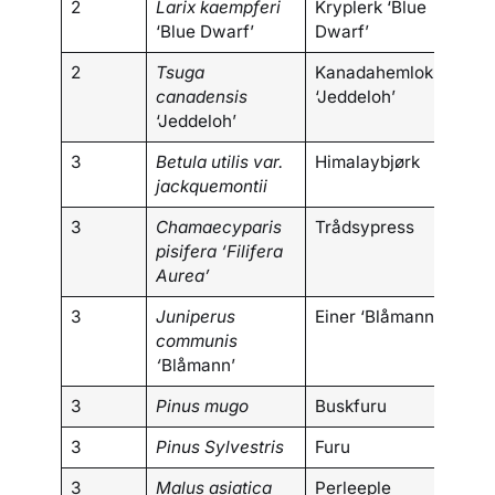
2
Larix kaempferi
Kryplerk ‘Blue
‘Blue Dwarf’
Dwarf’
2
Tsuga
Kanadahemlokk
canadensis
‘Jeddeloh’
‘Jeddeloh’
3
Betula utilis var.
Himalaybjørk
jackquemontii
3
Chamaecyparis
Trådsypress
pisifera ‘Filifera
Aurea’
3
Juniperus
Einer ‘Blåmann’
communis
‘
Blåmann’
3
Pinus mugo
Buskfuru
3
Pinus Sylvestris
Furu
3
Malus asiatica
Perleeple