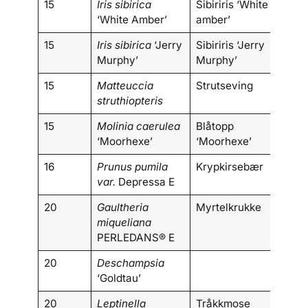
15
Iris sibirica
Sibiriris ‘White
‘White Amber’
amber’
15
Iris sibirica
‘Jerry
Sibiriris ‘Jerry
Murphy’
Murphy’
15
Matteuccia
Strutseving
struthiopteris
15
Molinia caerulea
Blåtopp
‘Moorhexe’
‘Moorhexe’
16
Prunus pumila
Krypkirsebær
var.
Depressa E
20
Gaultheria
Myrtelkrukke
miqueliana
PERLEDANS® E
20
Deschampsia
‘Goldtau’
20
Leptinella
Tråkkmose