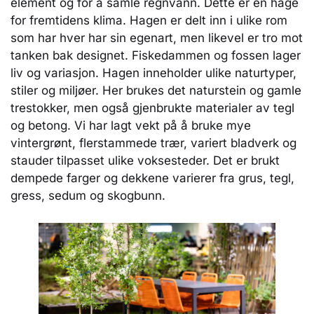
element og for å samle regnvann. Dette er en hage
for fremtidens klima. Hagen er delt inn i ulike rom
som har hver har sin egenart, men likevel er tro mot
tanken bak designet. Fiskedammen og fossen lager
liv og variasjon. Hagen inneholder ulike naturtyper,
stiler og miljøer. Her brukes det naturstein og gamle
trestokker, men også gjenbrukte materialer av tegl
og betong. Vi har lagt vekt på å bruke mye
vintergrønt, flerstammede trær, variert bladverk og
stauder tilpasset ulike voksesteder. Det er brukt
dempede farger og dekkene varierer fra grus, tegl,
gress, sedum og skogbunn.