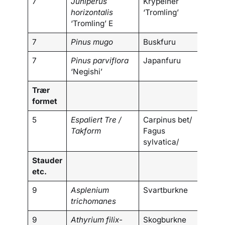
7
Juniperus
Krypeiner
horizontalis
‘Tromling’
‘Tromling’ E
7
Pinus mugo
Buskfuru
7
Pinus parviflora
Japanfuru
‘Negishi’
Trær
formet
5
Espaliert Tre /
Carpinus bet/
Takform
Fagus
sylvatica/
Stauder
etc.
9
Asplenium
Svartburkne
trichomanes
9
Athyrium filix-
Skogburkne