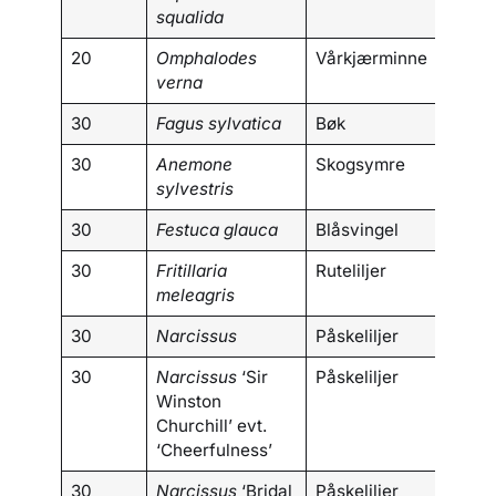
squalida
20
Omphalodes
Vårkjærminne
verna
30
Fagus sylvatica
Bøk
30
Anemone
Skogsymre
sylvestris
30
Festuca glauca
Blåsvingel
30
Fritillaria
Ruteliljer
meleagris
30
Narcissus
Påskeliljer
30
Narcissus
‘Sir
Påskeliljer
Winston
Churchill’ evt.
‘Cheerfulness’
30
Narcissus
‘Bridal
Påskeliljer