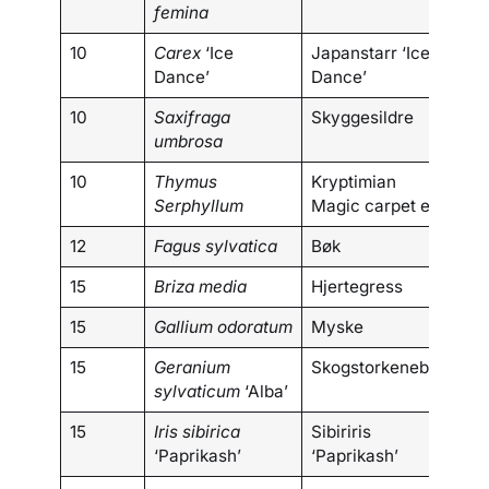
femina
10
Carex
‘Ice
Japanstarr ‘Ice
Dance’
Dance’
10
Saxifraga
Skyggesildre
umbrosa
10
Thymus
Kryptimian
Serphyllum
Magic carpet e.l
12
Fagus sylvatica
Bøk
15
Briza media
Hjertegress
15
Gallium odoratum
Myske
15
Geranium
Skogstorkenebb
sylvaticum
‘Alba’
15
Iris sibirica
Sibiriris
‘Paprikash’
‘Paprikash’