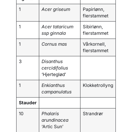
1
Acer griseum
Papirlønn,
flerstammet
1
Acer tataricum
Sibirlønn,
ssp ginnala
flerstammet
1
Cornus mas
Vårkornell,
flerstammet
3
Disanthus
cercidifolius
‘Hjerteglød’
1
Enkianthus
Klokketrollyng
campanulatus
Stauder
10
Phalaris
Strandrør
arundinacea
‘Artic Sun’