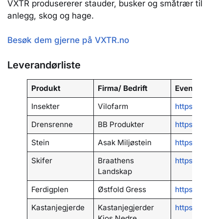
VXTR produsererer stauder, busker og småtrær til
anlegg, skog og hage.
Besøk dem gjerne på VXTR.no
Leverandørliste
Produkt
Firma/ Bedrift
Event. Lenk
Insekter
Vilofarm
https://vilo
Drensrenne
BB Produkter
https://www
Stein
Asak Miljøstein
https://www
Skifer
Braathens
https://www
Landskap
Ferdigplen
Østfold Gress
https://uto
Kastanjegjerde
Kastanjegjerder
https://www
Kjos Nedre