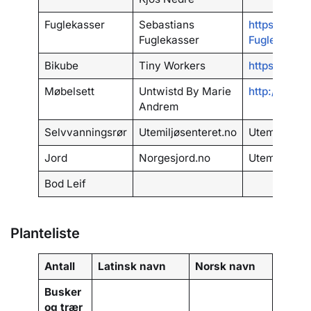
Fuglekasser
Sebastians
https://www
Fuglekasser
Fuglekasse
Bikube
Tiny Workers
https://www
Møbelsett
Untwistd By Marie
http://untwi
Andrem
Selvvanningsrør
Utemiljøsenteret.no
Utemiljøsent
Jord
Norgesjord.no
Utemiljøsent
Bod Leif
Planteliste
Antall
Latinsk navn
Norsk navn
Busker
og trær